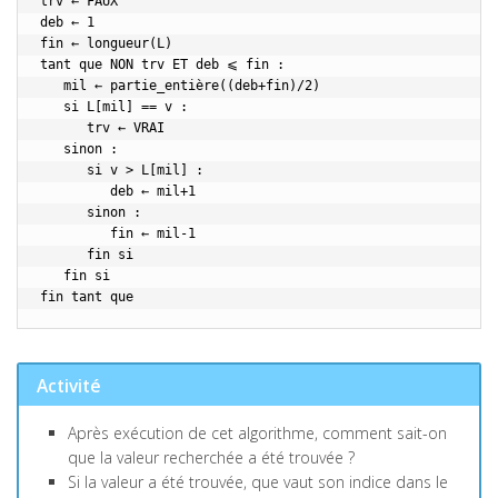
trv ← FAUX

deb ← 1

fin ← longueur(L)

tant que NON trv ET deb ⩽ fin :

   mil ← partie_entière((deb+fin)/2)

   si L[mil] == v :

      trv ← VRAI

   sinon :

      si v > L[mil] :

         deb ← mil+1

      sinon :

         fin ← mil-1

      fin si

   fin si

Activité
Après exécution de cet algorithme, comment sait-on
que la valeur recherchée a été trouvée ?
Si la valeur a été trouvée, que vaut son indice dans le