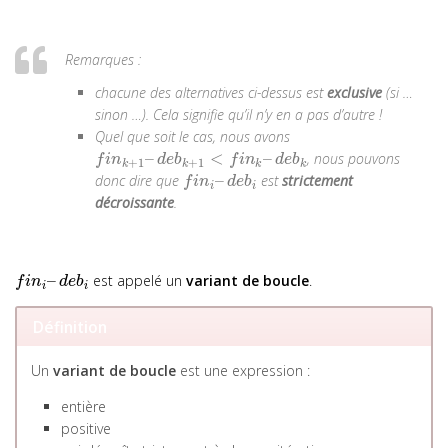
Remarques :
chacune des alternatives ci-dessus est
exclusive
(
si …
sinon …
). Cela signifie qu’il n’y en a pas d’autre !
Quel que soit le cas, nous avons
–
<
–
, nous pouvons
f
i
n
d
e
b
f
i
n
d
e
b
+
1
+
1
k
k
k
k
–
donc dire que
est
strictement
f
i
n
d
e
b
i
i
décroissante
.
–
est appelé un
variant de boucle
.
f
i
n
d
e
b
i
i
Définition
Un
variant de boucle
est une expression :
entière
positive