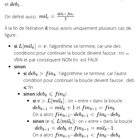
et
…
d
e
b
1
+
d
e
b
f
i
n
=
On définit aussi :
i
i
m
i
l
i
2
À la fin de l’itération
nous avons uniquement plusieurs cas de
k
figure :
[
]
=
si
: l’algorithme se termine, car une des
L
m
i
l
v
k
conditions pour continuer la boucle devient fausse :
trv ←
VRAI
et par conséquent
NON trv
est FAUX
sinon
>
si
: l’algorithme se termine, car l’autre
d
e
b
f
i
n
k
k
condition pour continuer la boucle devient fausse :
deb
⩽ fin
⩽
sinon
(
) :
d
e
b
f
i
n
k
k
>
[
]
si
: on « entre » dans la boucle :
v
L
m
i
l
k
=
+
1
=
et
.
d
e
b
m
i
l
f
i
n
f
i
n
+
1
+
1
k
k
k
k
–
<
–
On a alors
f
i
n
d
e
b
f
i
n
d
e
b
+
1
+
1
k
k
k
k
⩽
[
]
sinon
(
) : on « entre » dans la boucle
v
L
m
i
l
k
=
=
–
1
:
et
.
d
e
b
d
e
b
f
i
n
m
i
l
+
1
+
1
k
k
k
k
–
<
–
On a alors
f
i
n
d
e
b
f
i
n
d
e
b
+
1
+
1
k
k
k
k