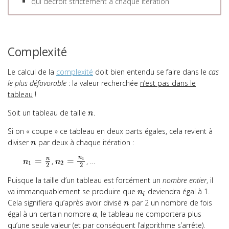
qui décroît strictement à chaque itération
Complexité
Le calcul de la
complexité
doit bien entendu se faire dans le
cas
le plus défavorable
: la valeur recherchée
n’est pas dans le
tableau
!
Soit un tableau de taille
.
n
Si on « coupe » ce tableau en deux parts égales, cela revient à
diviser
par deux à chaque itération :
n
n
n
=
=
1
,
, …
n
n
1
2
2
2
Puisque la taille d’un tableau est forcément un
nombre entier
, il
va immanquablement se produire que
deviendra égal à 1.
n
i
Cela signifiera qu’après avoir divisé
par 2 un nombre de fois
n
égal à un certain nombre
, le tableau ne comportera plus
a
qu’une seule valeur (et par conséquent l’algorithme s’arrête).