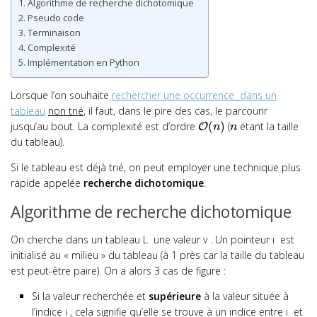
Algorithme de recherche dichotomique
Architectures matérielles et systèmes d’exploitation
Pseudo code
Interaction homme-machine sur le Web
Terminaison
Complexité
Langages et programmation
Implémentation en Python
Algorithmique
Complexité d’un algorithme
Lorsque l’on souhaite
rechercher une occurrence dans un
Terminaison d’un algorithme
tableau
non trié
, il faut, dans le pire des cas, le parcourir
Parcours séquentiel d’un tableau
(
)
jusqu’au bout. La complexité est d’ordre
(
étant la taille
O
n
n
Recherche dichotomique
du tableau).
Algorithmes de tri
Si le tableau est déjà trié, on peut employer une technique plus
Algorithmes gloutons
rapide appelée
recherche dichotomique
.
Les k plus proches voisins
Récursivité
Algorithme de recherche dichotomique
Diviser pour régner
On cherche dans un tableau
L
une valeur
v
. Un pointeur
i
est
Parcours d’arbres binaires
initialisé au « milieu » du tableau (à 1 près car la taille du tableau
Arbres binaires de recherche
est peut-être paire). On a alors 3 cas de figure :
Parcours de graphes
Programmation dynamique
Si la valeur recherchée et
supérieure
à la valeur située à
Exercices divers
l’indice
i
, cela signifie qu’elle se trouve à un indice entre
i
et