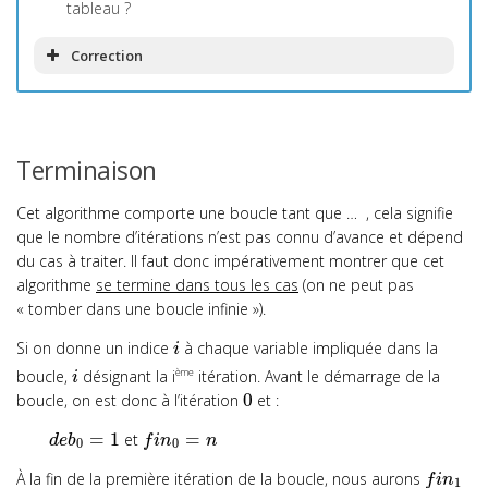
tableau ?
Correction
Terminaison
Cet algorithme comporte une boucle
tant que …
, cela signifie
que le nombre d’itérations n’est pas connu d’avance et dépend
du cas à traiter. Il faut donc impérativement montrer que cet
algorithme
se termine dans tous les cas
(on ne peut pas
« tomber dans une boucle infinie »).
Si on donne un indice
à chaque variable impliquée dans la
i
boucle,
désignant la i
itération. Avant le démarrage de la
ème
i
0
boucle, on est donc à l’itération
et :
=
1
=
et
d
e
b
f
i
n
n
0
0
À la fin de la première itération de la boucle, nous aurons
f
i
n
1