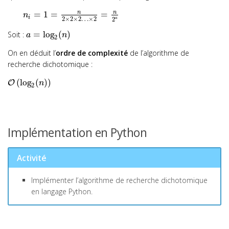
n
n
=
1
=
=
n
i
2
×
2
×
2
…
×
2
2
a
=
log
(
)
Soit :
a
n
2
On en déduit l’
ordre de complexité
de l’algorithme de
recherche dichotomique :
(
log
(
)
)
O
n
2
Implémentation en Python
Activité
Implémenter l’algorithme de recherche dichotomique
en langage Python.